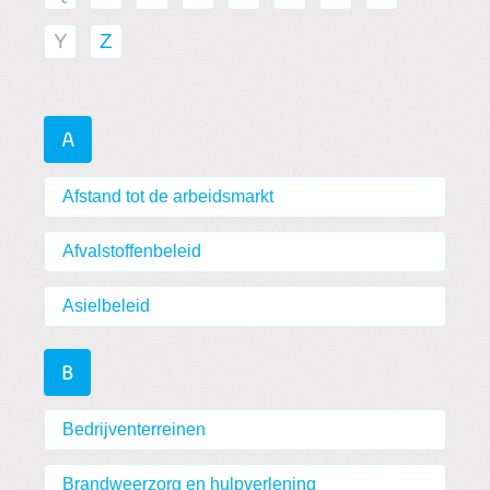
Y
Z
A
Afstand tot de arbeidsmarkt
Afvalstoffenbeleid
Asielbeleid
B
Bedrijventerreinen
Brandweerzorg en hulpverlening