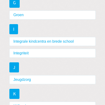
G
Groen
I
Integrale kindcentra en brede school
Integriteit
J
Jeugdzorg
K