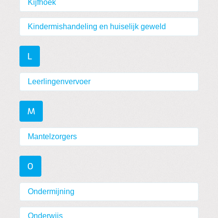
Kijfhoek
Kindermishandeling en huiselijk geweld
L
Leerlingenvervoer
M
Mantelzorgers
O
Ondermijning
Onderwijs