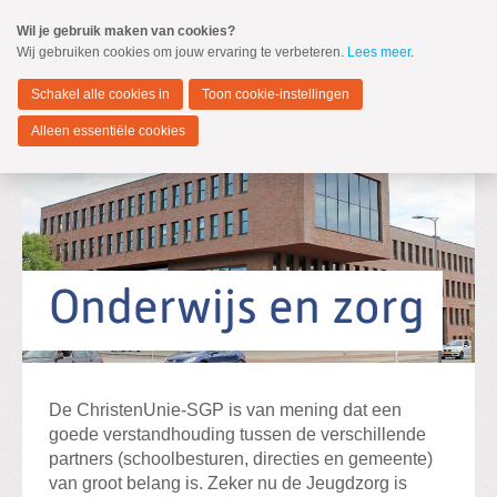
Spring
Wil je gebruik maken van cookies?
naar
Wij gebruiken cookies om jouw ervaring te verbeteren.
Lees meer
.
MENU
Spring
naar
Zwijndrecht
de
Schakel alle cookies in
Toon cookie-instellingen
inhoud
Spring
Alleen essentiële cookies
naar
het
hoofdmenu
Standpunten
Verkiezingsprogramma 2026-2030
Onderwijs en zorg
Zoeken:
Zoeken
De ChristenUnie-SGP is van mening dat een
goede verstandhouding tussen de verschillende
partners (schoolbesturen, directies en gemeente)
van groot belang is. Zeker nu de Jeugdzorg is