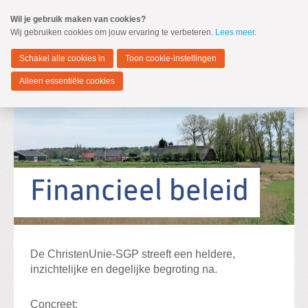
Spring
Wil je gebruik maken van cookies?
naar
Wij gebruiken cookies om jouw ervaring te verbeteren.
Lees meer
.
MENU
Spring
naar
Zwijndrecht
de
Schakel alle cookies in
Toon cookie-instellingen
inhoud
Spring
Alleen essentiële cookies
naar
het
hoofdmenu
Standpunten
Verkiezingsprogramma 2026-2030
Financieel beleid
Zoeken:
Zoeken
De ChristenUnie-SGP streeft een heldere,
inzichtelijke en degelijke begroting na.
Concreet: