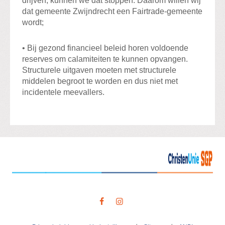
drijven, kunnen we dat stoppen. Daarom willen wij
dat gemeente Zwijndrecht een Fairtrade-gemeente
wordt;
• Bij gezond financieel beleid horen voldoende
reserves om calamiteiten te kunnen opvangen.
Structurele uitgaven moeten met structurele
middelen begroot te worden en dus niet met
incidentele meevallers.
Visit
our
social
media