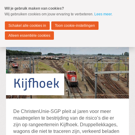
Spring
Wil je gebruik maken van cookies?
naar
Wij gebruiken cookies om jouw ervaring te verbeteren.
Lees meer
.
MENU
Spring
naar
Zwijndrecht
de
Schakel alle cookies in
Toon cookie-instellingen
inhoud
Spring
Alleen essentiële cookies
naar
het
hoofdmenu
Standpunten
Verkiezingsprogramma 2026-2030
Kijfhoek
Zoeken:
Zoeken
De ChristenUnie-SGP pleit al jaren voor meer
maatregelen te bestrijding van de risico’s die er
zijn op rangeerterrein Kijfhoek. Druppellekkages,
wagons die niet te traceren zijn, verkeerd beladen