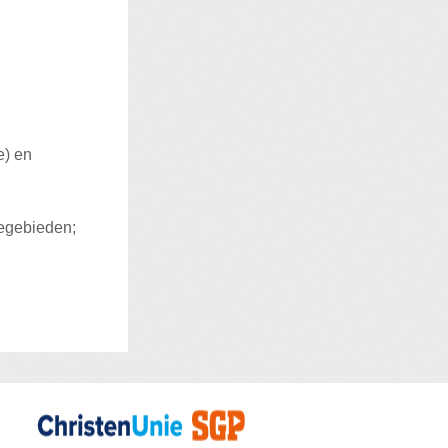
e) en
iegebieden;