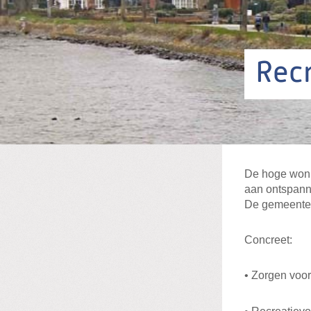
Recr
De hoge woni
aan ontspann
De gemeentel
Concreet:
• Zorgen voo