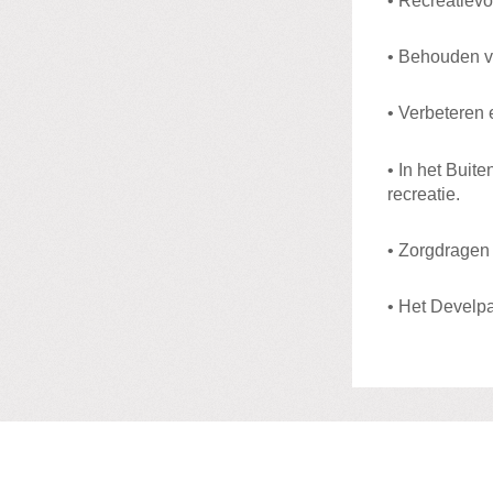
• Recreatievo
• Behouden va
• Verbeteren 
• In het Buit
recreatie.
• Zorgdragen 
• Het Develpa