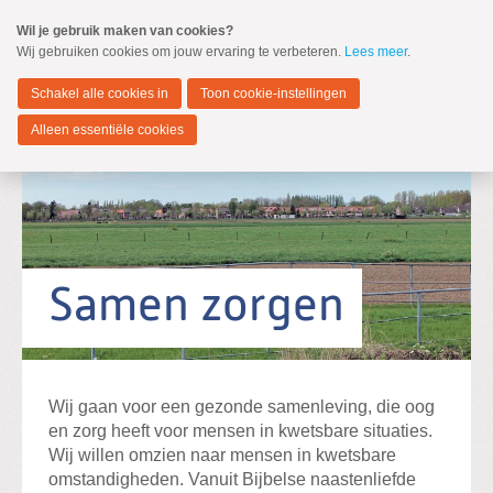
Spring
Wil je gebruik maken van cookies?
naar
Wij gebruiken cookies om jouw ervaring te verbeteren.
Lees meer
.
MENU
Spring
naar
Zwijndrecht
de
Schakel alle cookies in
Toon cookie-instellingen
inhoud
Spring
Alleen essentiële cookies
naar
het
hoofdmenu
Standpunten
Verkiezingsprogramma 2026-2030
Samen zorgen
Zoeken:
Zoeken
Wij gaan voor een gezonde samenleving, die oog
en zorg heeft voor mensen in kwetsbare situaties.
Wij willen omzien naar mensen in kwetsbare
omstandigheden. Vanuit Bijbelse naastenliefde