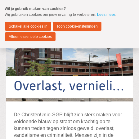
Spring
Wil je gebruik maken van cookies?
naar
Wij gebruiken cookies om jouw ervaring te verbeteren.
Lees meer
.
MENU
Spring
naar
Zwijndrecht
de
Schakel alle cookies in
Toon cookie-instellingen
inhoud
Spring
Alleen essentiële cookies
naar
het
hoofdmenu
Standpunten
Verkiezingsprogramma 2026-2030
Overlast, vernieling en criminaliteit
Zoeken:
Zoeken
De ChristenUnie-SGP blijft zich sterk maken voor
voldoende blauw op straat om krachtig op te
kunnen treden tegen zinloos geweld, overlast,
vandalisme en criminaliteit. Mensen zijn in de