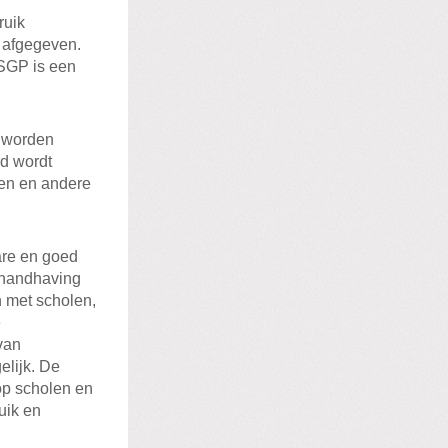
ruik
p afgegeven.
-SGP is een
 worden
rd wordt
gen en andere
are en goed
 handhaving
n met scholen,
e
van
elijk. De
 op scholen en
uik en