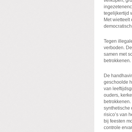
verkopen, gr
ingezetenencr
tegelijkertij
Met wietteel
democratische
Tegen illega
verboden. De 
samen met sch
betrokkenen.
De handhavin
geschoolde h
van leeftijds
ouders, kerke
betrokkenen.
synthetische 
risico’s van 
bij feesten m
controle erva