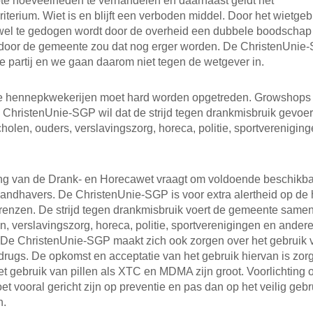
ote hoeveelheden te verhandelen en daarnaast geldt het
iterium. Wiet is en blijft een verboden middel. Door het wietgeb
d wel te gedogen wordt door de overheid een dubbele boodscha
t door de gemeente zou dat nog erger worden. De ChristenUnie
 partij en we gaan daarom niet tegen de wetgever in.
le hennepkwekerijen moet hard worden opgetreden. Growshops
ChristenUnie-SGP wil dat de strijd tegen drankmisbruik gevoe
olen, ouders, verslavingszorg, horeca, politie, sportverenigin
g van de Drank- en Horecawet vraagt om voldoende beschikb
andhavers. De ChristenUnie-SGP is voor extra alertheid op de
grenzen. De strijd tegen drankmisbruik voert de gemeente same
n, verslavingszorg, horeca, politie, sportverenigingen en ander
 De ChristenUnie-SGP maakt zich ook zorgen over het gebruik 
drugs. De opkomst en acceptatie van het gebruik hiervan is zorg
het gebruik van pillen als XTC en MDMA zijn groot. Voorlichting
oet vooral gericht zijn op preventie en pas dan op het veilig gebr
n.