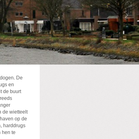
edogen. De
rugs en
t de buurt
 reeds
anger
 de wietteelt
dhaven op de
n, harddrugs
n hen te