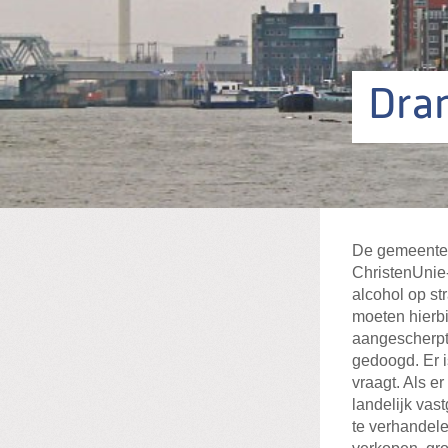
Dra
De gemeente 
ChristenUnie-
alcohol op st
moeten hierbi
aangescherpt
gedoogd. Er i
vraagt. Als 
landelijk vas
te verhandele