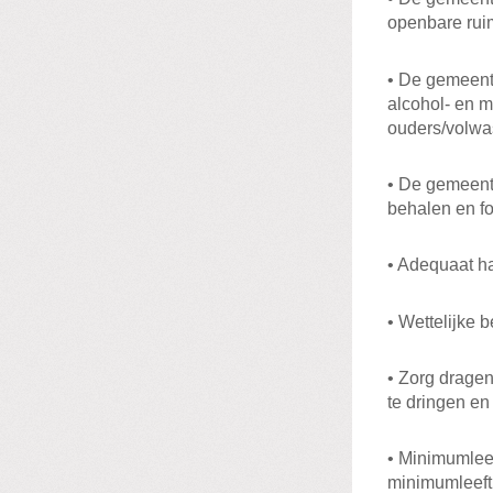
openbare ruim
• De gemeente
alcohol- en m
ouders/volwa
• De gemeente
behalen en fo
• Adequaat ha
• Wettelijke 
• Zorg dragen
te dringen en
• Minimumleef
minimumleefti