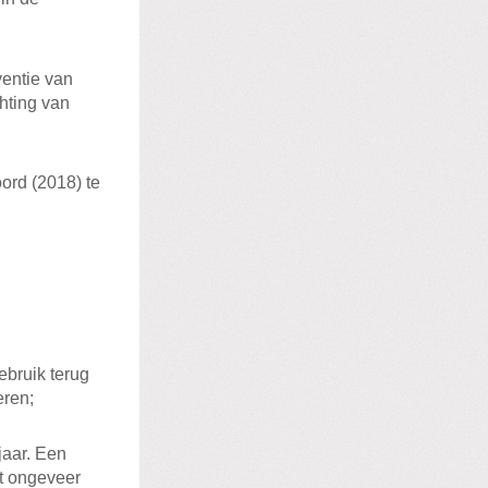
ventie van
chting van
oord (2018) te
ebruik terug
eren;
jaar. Een
ot ongeveer