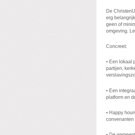
De ChristenU
erg belangri
geen of minim
omgeving. Lee
Concreet:
• Een lokaal 
partijen, ker
verslavingsz
• Een integra
platform en d
• Happy hour
convenanten 
• De gemeente