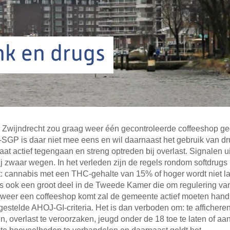
nk en drugs
Zwijndrecht zou graag weer één gecontroleerde coffeeshop g
SGP is daar niet mee eens en wil daarnaast het gebruik van d
raat actief tegengaan en streng optreden bij overlast. Signalen ui
j zwaar wegen. In het verleden zijn de regels rondom softdrugs
: cannabis met een THC-gehalte van 15% of hoger wordt niet l
s ook een groot deel in de Tweede Kamer die om regulering van
er weer een coffeeshop komt zal de gemeente actief moeten han
tgestelde AHOJ-GI-criteria. Het is dan verboden om: te affichere
n, overlast te veroorzaken, jeugd onder de 18 toe te laten of aa