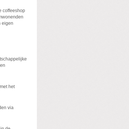
e coffeeshop
 omwonenden
n eigen
tschappelijke
 en
 met het
den via
in de