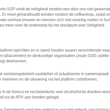
nie-SGP vindt de veiligheid rondom een door ons niet gewenst
jk. Er moet gehandhaafd worden rondom de coffeeshop, zodat
ale overlast ervaren en mensen zich niet onveilig voelen in hu
s meer over dit onderwerp bij het standpunt over Veiligheid.
platform oprichten en in stand houden waarin verschillende maa
ken (diaconieën) en deskundige organisaties (zoals GGD, politie
org) deelnemen;
al verslavingsbeleid vaststellen of actualiseren in samenspraak
e inwoners en de uitvoering via het platform coördineren;
s in de horeca en reclamestunts voor alcoholische dranken wor
of via de APV aan banden gelegd;
 Zwijndrecht voert een verbod in voor het gebruik van lachgas 