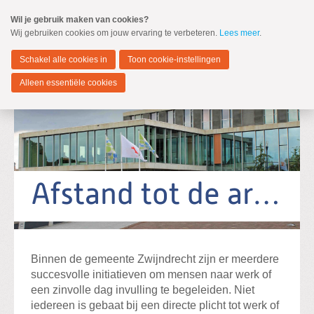
Spring
Wil je gebruik maken van cookies?
naar
Wij gebruiken cookies om jouw ervaring te verbeteren.
Lees meer
.
MENU
Spring
naar
Zwijndrecht
de
Schakel alle cookies in
Toon cookie-instellingen
inhoud
Spring
Alleen essentiële cookies
naar
het
hoofdmenu
Standpunten
Verkiezingsprogramma 2026-2030
Afstand tot de arbeidsmarkt
Zoeken:
Zoeken
Binnen de gemeente Zwijndrecht zijn er meerdere
succesvolle initiatieven om mensen naar werk of
een zinvolle dag invulling te begeleiden. Niet
iedereen is gebaat bij een directe plicht tot werk of