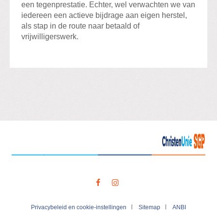
een tegenprestatie. Echter, wel verwachten we van
iedereen een actieve bijdrage aan eigen herstel,
als stap in de route naar betaald of
vrijwilligerswerk.
Visit
our
social
media
Privacybeleid en cookie-instellingen
Sitemap
ANBI
pages: