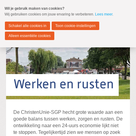
Spring
Wil je gebruik maken van cookies?
naar
Wij gebruiken cookies om jouw ervaring te verbeteren.
Lees meer
.
MENU
Spring
naar
Zwijndrecht
de
Schakel alle cookies in
Toon cookie-instellingen
inhoud
Spring
Alleen essentiële cookies
naar
het
hoofdmenu
Standpunten
Verkiezingsprogramma 2026-2030
Werken en rusten
Zoeken:
Zoeken
De ChristenUnie-SGP hecht grote waarde aan een
goede balans tussen werken, zorgen en rusten. De
ontwikkeling naar een 24-uurs economie lijkt niet
te stoppen. Tegelijkertijd zien we mensen op zoek