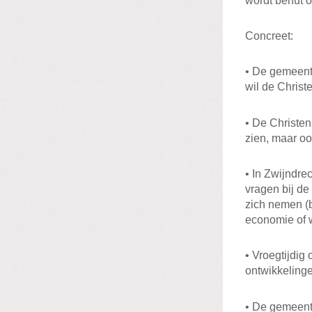
wordt benut 
Concreet:
• De gemeent
wil de Chris
• De Christen
zien, maar oo
• In Zwijndre
vragen bij de
zich nemen (b
economie of 
• Vroegtijdig
ontwikkelinge
• De gemeente