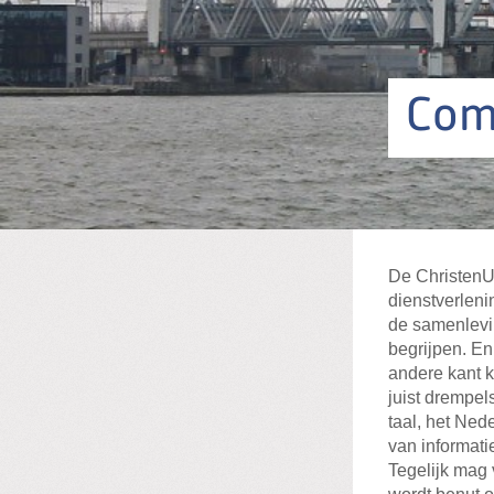
Com
De ChristenUn
dienstverlen
de samenlevi
begrijpen. En
andere kant 
juist drempel
taal, het Ned
van informati
Tegelijk mag