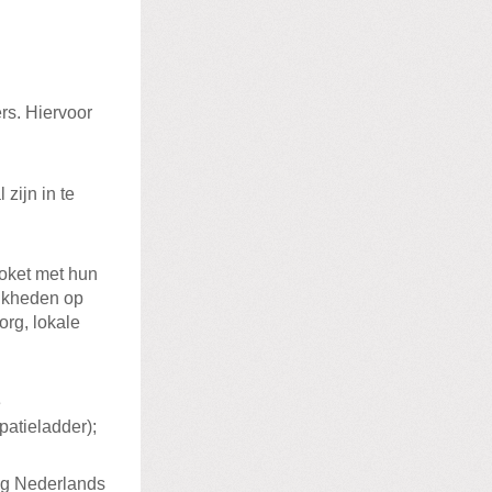
rs. Hiervoor
zijn in te
loket met hun
ijkheden op
org, lokale
e
patieladder);
dig Nederlands