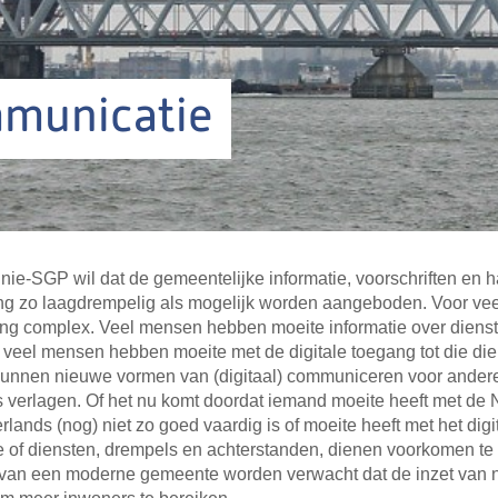
municatie
ie-SGP wil dat de gemeentelijke informatie, voorschriften en h
ing zo laagdrempelig als mogelijk worden aangeboden. Voor ve
ng complex. Veel mensen hebben moeite informatie over dienste
 veel mensen hebben moeite met de digitale toegang tot die di
kunnen nieuwe vormen van (digitaal) communiceren voor ander
s verlagen. Of het nu komt doordat iemand moeite heeft met de
erlands (nog) niet zo goed vaardig is of moeite heeft met het dig
e of diensten, drempels en achterstanden, dienen voorkomen te
 van een moderne gemeente worden verwacht dat de inzet van