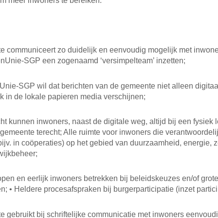
om meer inwoners te bereiken.
e communiceert zo duidelijk en eenvoudig mogelijk met inwone
tenUnie-SGP een zogenaamd ‘versimpelteam’ inzetten;
Unie-SGP wil dat berichten van de gemeente niet alleen digitaal 
k in de lokale papieren media verschijnen;
cht kunnen inwoners, naast de digitale weg, altijd bij een fysiek 
 gemeente terecht; Alle ruimte voor inwoners die verantwoordel
ijv. in coöperaties) op het gebied van duurzaamheid, energie, z
wijkbeheer;
 open en eerlijk inwoners betrekken bij beleidskeuzes en/of grot
n; • Heldere procesafspraken bij burgerparticipatie (inzet partici
 gebruikt bij schriftelijke communicatie met inwoners eenvou