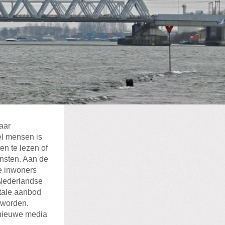
aar
el mensen is
n te lezen of
ensten. Aan de
e inwoners
 Nederlandse
itale aanbod
 worden.
 nieuwe media