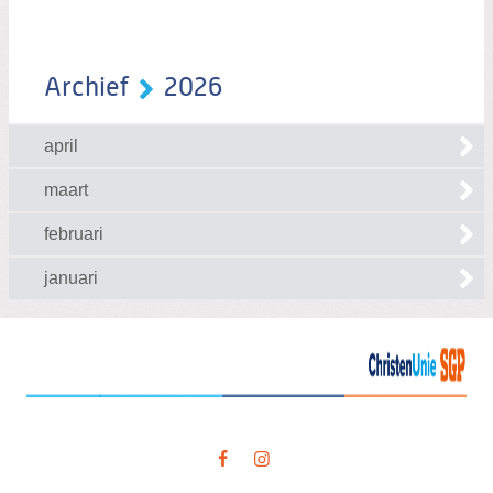
Archief
2026
april
maart
februari
januari
Visit
our
social