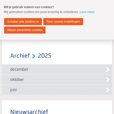
Spring
Wil je gebruik maken van cookies?
naar
Wij gebruiken cookies om jouw ervaring te verbeteren.
Lees meer
.
MENU
Spring
naar
Zwijndrecht
de
Schakel alle cookies in
Toon cookie-instellingen
inhoud
Spring
Alleen essentiële cookies
naar
het
hoofdmenu
Archief
2025
december
Zoeken:
Zoeken
oktober
juni
Nieuwsarchief