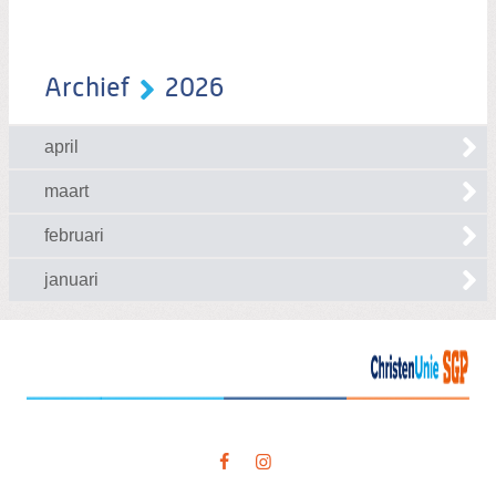
Archief
2026
april
maart
februari
januari
Visit
our
social