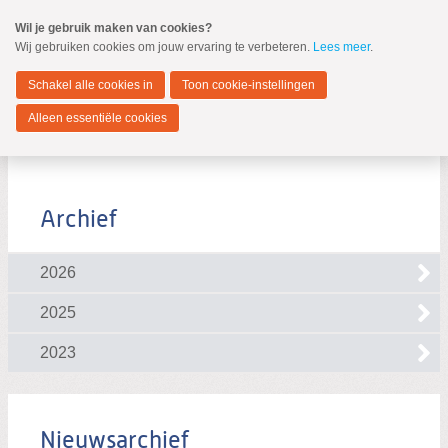
Spring
Wil je gebruik maken van cookies?
naar
Wij gebruiken cookies om jouw ervaring te verbeteren.
Lees meer
.
MENU
Spring
naar
Zwijndrecht
de
Schakel alle cookies in
Toon cookie-instellingen
inhoud
Spring
Alleen essentiële cookies
naar
het
hoofdmenu
Archief
2026
Zoeken:
Zoeken
2025
2023
Nieuwsarchief