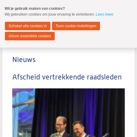
Spring
Wil je gebruik maken van cookies?
naar
Wij gebruiken cookies om jouw ervaring te verbeteren.
Lees meer
.
MENU
Spring
naar
Zwijndrecht
de
Schakel alle cookies in
Toon cookie-instellingen
inhoud
Spring
Alleen essentiële cookies
naar
Nieuws
het
hoofdmenu
Nieuws
Afscheid vertrekkende raadsleden
Zoeken:
Zoeken