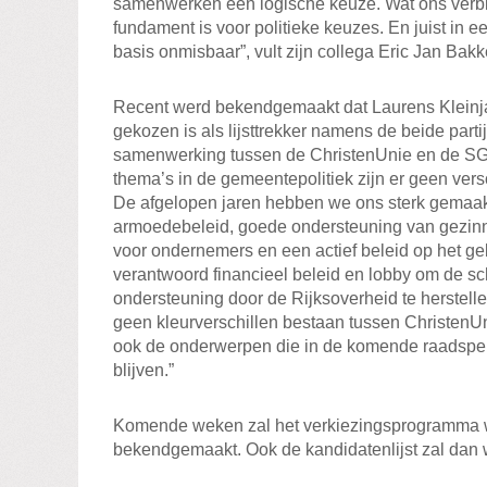
samenwerken een logische keuze. Wat ons verbind
fundament is voor politieke keuzes. En juist in e
basis onmisbaar”, vult zijn collega Eric Jan Ba
Recent werd bekendgemaakt dat Laurens Kleinjan,
gekozen is als lijsttrekker namens de beide partij
samenwerking tussen de ChristenUnie en de SGP
thema’s in de gemeentepolitiek zijn er geen versc
De afgelopen jaren hebben we ons sterk gemaakt
armoedebeleid, goede ondersteuning van gezinn
voor ondernemers en een actief beleid op het g
verantwoord financieel beleid en lobby om de sch
ondersteuning door de Rijksoverheid te herstel
geen kleurverschillen bestaan tussen ChristenUn
ook de onderwerpen die in de komende raadsper
blijven.”
Komende weken zal het verkiezingsprogramma 
bekendgemaakt. Ook de kandidatenlijst zal dan