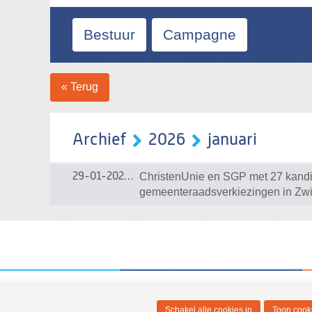
Bestuur
Campagne
« Terug
Archief
2026
januari
ChristenUnie en SGP met 27 kand
29-01-2026
29-01-2026 00:36
gemeenteraadsverkiezingen in Zw
Schakel alle cookies in
Toon cooki