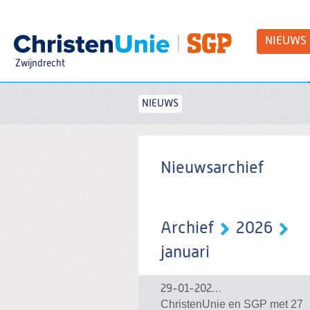
Spring
naar
Spring
NIEUWS
naar
de
Zwijndrecht
inhoud
Spring
naar
het
NIEUWS
Zoeken:
hoofdmenu
Nieuwsarchief
Archief
2026
januari
29-01-2026
29-01-2026 00:36
ChristenUnie en SGP met 27