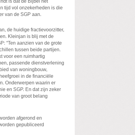
t is dat de Bijbel het
en tijd vol onzekerheden is die
kker van de SGP aan.
 de huidige fractievoorzitter,
en. Kleinjan is blij met de
: “Ten aanzien van de grote
hillen tussen beide partijen.
 voor een ruimhartig
en, passende dienstverlening
ebied van woningbouw,
eefgroei in de financiële
len. Onderwerpen waarin er
ie en SGP. En dat zijn zeker
iode van groot belang
worden afgerond en
 worden gepubliceerd