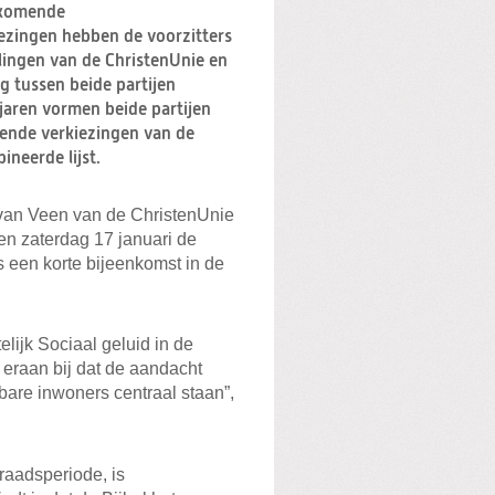
 komende
zingen hebben de voorzitters
lingen van de ChristenUnie en
 tussen beide partijen
 jaren vormen beide partijen
mende verkiezingen van de
neerde lijst.
l van Veen van de ChristenUnie
n zaterdag 17 januari de
 een korte bijeenkomst in de
lijk Sociaal geluid in de
eraan bij dat de aandacht
are inwoners centraal staan”,
raadsperiode, is