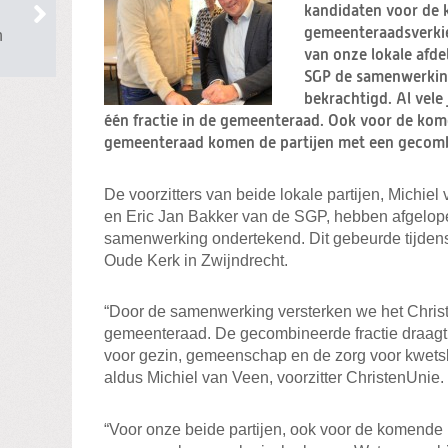
kandidaten voor de
gemeenteraadsverkie
n
van onze lokale afde
SGP de samenwerking
bekrachtigd. Al vele
één fractie in de gemeenteraad. Ook voor de ko
gemeenteraad komen de partijen met een gecombi
De voorzitters van beide lokale partijen, Michie
en Eric Jan Bakker van de SGP, hebben afgelope
samenwerking ondertekend. Dit gebeurde tijdens
Oude Kerk in Zwijndrecht.
“Door de samenwerking versterken we het Christe
gemeenteraad. De gecombineerde fractie draagt 
voor gezin, gemeenschap en de zorg voor kwetsb
aldus Michiel van Veen, voorzitter ChristenUnie.
“Voor onze beide partijen, ook voor de komende 